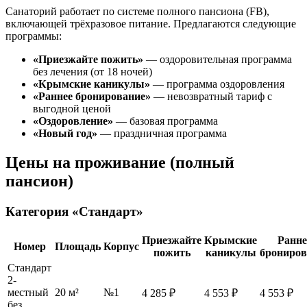
Санаторий работает по системе полного пансиона (FB),
включающей трёхразовое питание. Предлагаются следующие
программы:
«Приезжайте пожить»
— оздоровительная программа
без лечения (от 18 ночей)
«Крымские каникулы»
— программа оздоровления
«Раннее бронирование»
— невозвратный тариф с
выгодной ценой
«Оздоровление»
— базовая программа
«Новый год»
— праздничная программа
Цены на проживание (полный
пансион)
Категория «Стандарт»
Приезжайте
Крымские
Ранне
Номер
Площадь
Корпус
пожить
каникулы
брониров
Стандарт
2-
местный
20 м²
№1
4 285 ₽
4 553 ₽
4 553 ₽
без