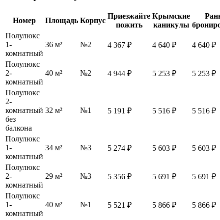
Приезжайте
Крымские
Ран
Номер
Площадь
Корпус
пожить
каникулы
бронир
Полулюкс
1-
36 м²
№2
4 367 ₽
4 640 ₽
4 640 ₽
комнатный
Полулюкс
2-
40 м²
№2
4 944 ₽
5 253 ₽
5 253 ₽
комнатный
Полулюкс
2-
комнатный
32 м²
№1
5 191 ₽
5 516 ₽
5 516 ₽
без
балкона
Полулюкс
1-
34 м²
№3
5 274 ₽
5 603 ₽
5 603 ₽
комнатный
Полулюкс
2-
29 м²
№3
5 356 ₽
5 691 ₽
5 691 ₽
комнатный
Полулюкс
1-
40 м²
№1
5 521 ₽
5 866 ₽
5 866 ₽
комнатный