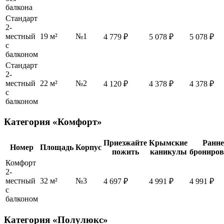
балкона
Стандарт
2-
местный
19 м²
№1
4 779 ₽
5 078 ₽
5 078 ₽
с
балконом
Стандарт
2-
местный
22 м²
№2
4 120 ₽
4 378 ₽
4 378 ₽
с
балконом
Категория «Комфорт»
Приезжайте
Крымские
Ранне
Номер
Площадь
Корпус
пожить
каникулы
брониров
Комфорт
2-
местный
32 м²
№3
4 697 ₽
4 991 ₽
4 991 ₽
с
балконом
Категория «Полулюкс»