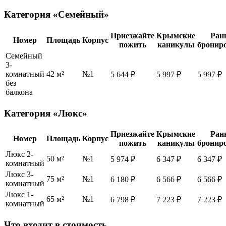
Категория «Семейный»
Приезжайте
Крымские
Ран
Номер
Площадь
Корпус
пожить
каникулы
бронир
Семейный
3-
комнатный
42 м²
№1
5 644 ₽
5 997 ₽
5 997 ₽
без
балкона
Категория «Люкс»
Приезжайте
Крымские
Ран
Номер
Площадь
Корпус
пожить
каникулы
бронир
Люкс 2-
50 м²
№1
5 974 ₽
6 347 ₽
6 347 ₽
комнатный
Люкс 3-
75 м²
№1
6 180 ₽
6 566 ₽
6 566 ₽
комнатный
Люкс 1-
65 м²
№1
6 798 ₽
7 223 ₽
7 223 ₽
комнатный
Что входит в стоимость